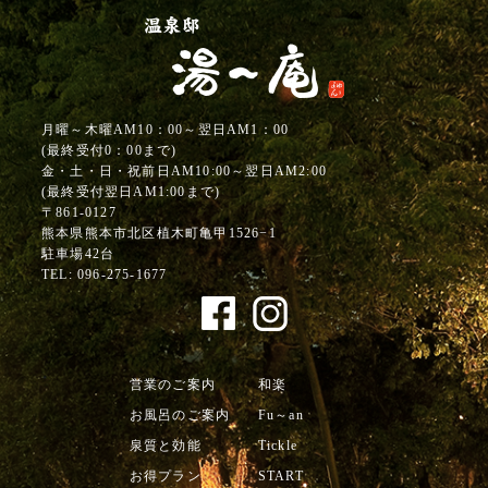
月曜～木曜AM10：00～翌日AM1：00
(最終受付0：00まで)
金・土・日・祝前日AM10:00～翌日AM2:00
(最終受付翌日AM1:00まで)
〒861-0127
熊本県熊本市北区植木町亀甲1526−1
駐車場42台
TEL:
096-275-1677
営業のご案内
和楽
お風呂のご案内
Fu～an
泉質と効能
Tickle
お得プラン
START