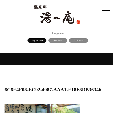
Language
Japanese
English
Chinese
6C6E4F08-EC92-4087-AAA1-E18F8DB36346