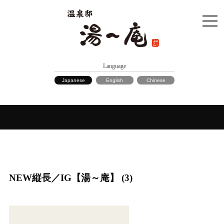
Language
Japanese
English
Chinese
NEW縦長／IG【湯～庵】 (3)