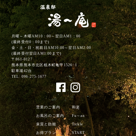
月曜～木曜AM10：00～翌日AM1：00
(最終受付0：00まで)
金・土・日・祝前日AM10:00～翌日AM2:00
(最終受付翌日AM1:00まで)
〒861-0127
熊本県熊本市北区植木町亀甲1526−1
駐車場42台
TEL:
096-275-1677
営業のご案内
和楽
お風呂のご案内
Fu～an
泉質と効能
Tickle
お得プラン
START