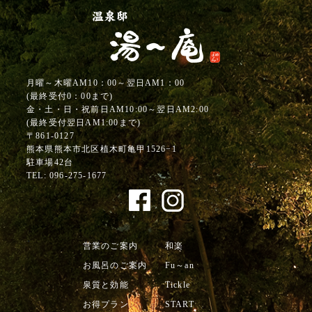
月曜～木曜AM10：00～翌日AM1：00
(最終受付0：00まで)
金・土・日・祝前日AM10:00～翌日AM2:00
(最終受付翌日AM1:00まで)
〒861-0127
熊本県熊本市北区植木町亀甲1526−1
駐車場42台
TEL:
096-275-1677
営業のご案内
和楽
お風呂のご案内
Fu～an
泉質と効能
Tickle
お得プラン
START