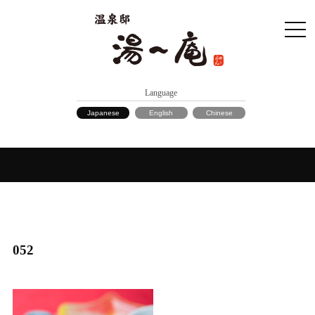
Language
Japanese
English
Chinese
052