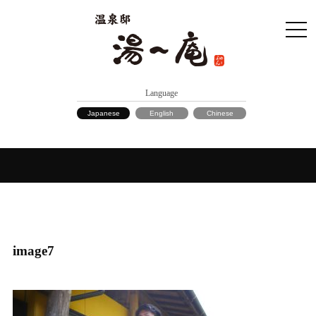
Language
Japanese
English
Chinese
image7