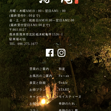
月曜～木曜AM10：00～翌日AM1：00
(最終受付0：00まで)
金・土・日・祝前日AM10:00～翌日AM2:00
(最終受付翌日AM1:00まで)
〒861-0127
熊本県熊本市北区植木町亀甲1526−1
駐車場42台
TEL:
096-275-1677
営業のご案内
和楽
お風呂のご案内
Fu～an
泉質と効能
Tickle
お得プラン
START
キャンペーン
モイスティーヌ
お知らせ
奇跡のたれ
コラム
奇跡のだし酢