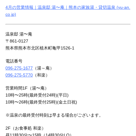
4月の営業情報｜温泉邸 湯〜庵｜熊本の家族湯・貸切温泉 (yu-an.
co.jp)
温泉邸 湯〜庵
〒861-0127
熊本県熊本市北区植木町亀甲1526-1
電話番号
096-275-1677
（湯～庵）
096-275-5770
（和楽）
営業時間1F（湯〜庵）
10時〜25時(最終受付24時)(平日)
10時〜26時(最終受付25時)(金土日祝)
※温泉の最終受付時刻は早まる場合がございます。
2F（お食事処 和楽）
昼11時30分〜15時（14時30分LO）