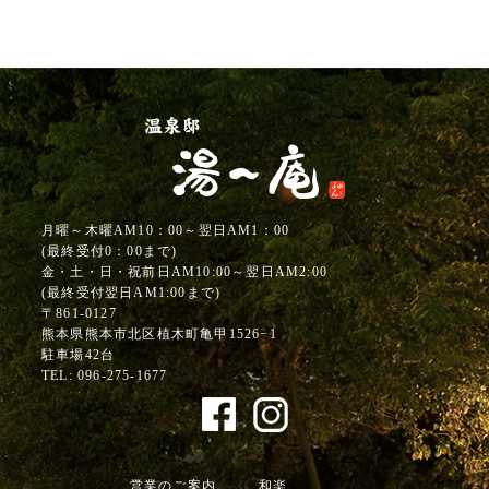
月曜～木曜AM10：00～翌日AM1：00
(最終受付0：00まで)
金・土・日・祝前日AM10:00～翌日AM2:00
(最終受付翌日AM1:00まで)
〒861-0127
熊本県熊本市北区植木町亀甲1526−1
駐車場42台
TEL:
096-275-1677
営業のご案内
和楽