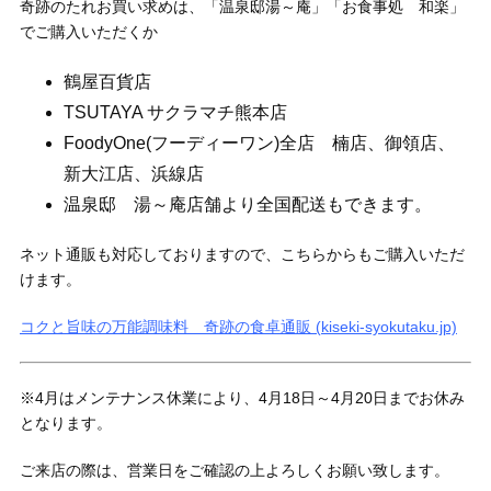
奇跡のたれお買い求めは、「温泉邸湯～庵」「お食事処 和楽」
でご購入いただくか
鶴屋百貨店
TSUTAYA サクラマチ熊本店
FoodyOne(フーディーワン)全店 楠店、御領店、
新大江店、浜線店
温泉邸 湯～庵店舗より全国配送もできます。
ネット通販も対応しておりますので、こちらからもご購入いただ
けます。
コクと旨味の万能調味料 奇跡の食卓通販 (kiseki-syokutaku.jp)
※4月はメンテナンス休業により、4月18日～4月20日までお休み
となります。
ご来店の際は、営業日をご確認の上よろしくお願い致します。