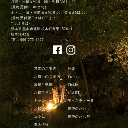
月曜～木曜AM10：00～翌日AM1：00
(最終受付0：00まで)
金・土・日・祝前日AM10:00～翌日AM2:00
(最終受付翌日AM1:00まで)
〒861-0127
熊本県熊本市北区植木町亀甲1526−1
駐車場42台
TEL:
096-275-1677
営業のご案内
和楽
お風呂のご案内
Fu～an
泉質と効能
Tickle
お得プラン
START
キャンペーン
モイスティーヌ
お知らせ
奇跡のたれ
コラム
奇跡のだし酢
求人情報