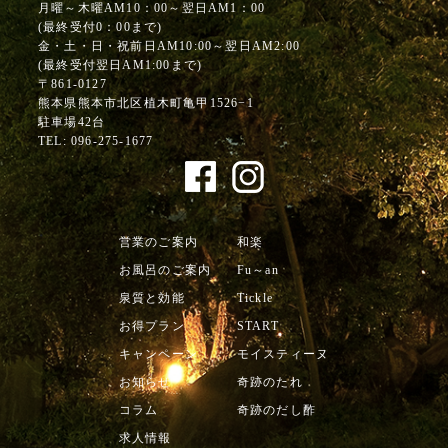
月曜～木曜AM10：00～翌日AM1：00
(最終受付0：00まで)
金・土・日・祝前日AM10:00～翌日AM2:00
(最終受付翌日AM1:00まで)
〒861-0127
熊本県熊本市北区植木町亀甲1526−1
駐車場42台
TEL:
096-275-1677
営業のご案内
和楽
お風呂のご案内
Fu～an
泉質と効能
Tickle
お得プラン
START
キャンペーン
モイスティーヌ
お知らせ
奇跡のたれ
コラム
奇跡のだし酢
求人情報