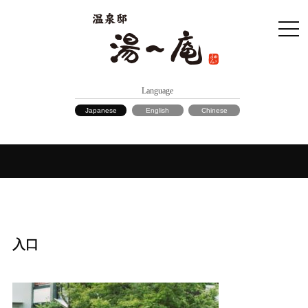
Language
Japanese
English
Chinese
入口