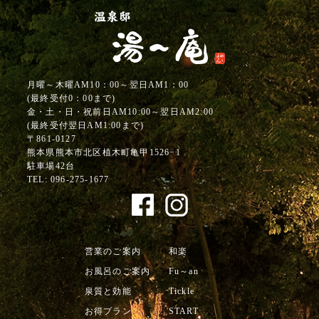
月曜～木曜AM10：00～翌日AM1：00
(最終受付0：00まで)
金・土・日・祝前日AM10:00～翌日AM2:00
(最終受付翌日AM1:00まで)
〒861-0127
熊本県熊本市北区植木町亀甲1526−1
駐車場42台
TEL:
096-275-1677
営業のご案内
和楽
お風呂のご案内
Fu～an
泉質と効能
Tickle
お得プラン
START