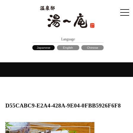
Language
Japanese
English
Chinese
D55CABC9-E2A4-428A-9E04-0FBB5926F6F8