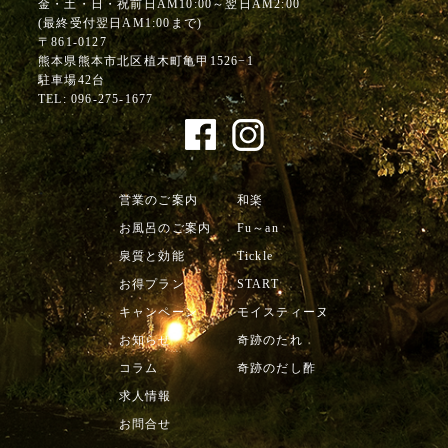
金・土・日・祝前日AM10:00～翌日AM2:00
(最終受付翌日AM1:00まで)
〒861-0127
熊本県熊本市北区植木町亀甲1526−1
駐車場42台
TEL:
096-275-1677
営業のご案内
和楽
お風呂のご案内
Fu～an
泉質と効能
Tickle
お得プラン
START
キャンペーン
モイスティーヌ
お知らせ
奇跡のたれ
コラム
奇跡のだし酢
求人情報
お問合せ