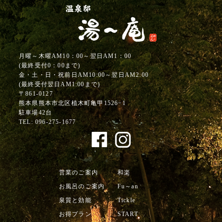
月曜～木曜AM10：00～翌日AM1：00
(最終受付0：00まで)
金・土・日・祝前日AM10:00～翌日AM2:00
(最終受付翌日AM1:00まで)
〒861-0127
熊本県熊本市北区植木町亀甲1526−1
駐車場42台
TEL:
096-275-1677
営業のご案内
和楽
お風呂のご案内
Fu～an
泉質と効能
Tickle
お得プラン
START