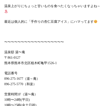
温泉上がりにちょっと甘いものを食べたくなっちゃいますよね～
最近は個人的に「手作りの杏仁豆腐アイス」にハマってます
〜〜〜〜〜〜〜〜〜〜〜〜〜〜〜〜〜〜
温泉邸 湯〜庵
〒861-0127
熊本県熊本市北区植木町亀甲1526-1
電話番号
096-275-1677（湯～庵）
096-275-5770（和楽）
営業時間1F（湯〜庵）
10時〜24時(平日)
10時〜25時(金土日祝)