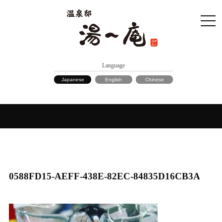
Language
Japanese
English
Chinese
0588FD15-AEFF-438E-82EC-84835D16CB3A