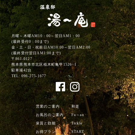
月曜～木曜AM10：00～翌日AM1：00
(最終受付0：00まで)
金・土・日・祝前日AM10:00～翌日AM2:00
(最終受付翌日AM1:00まで)
〒861-0127
熊本県熊本市北区植木町亀甲1526−1
駐車場42台
TEL:
096-275-1677
営業のご案内
和楽
お風呂のご案内
Fu～an
泉質と効能
Tickle
お得プラン
START