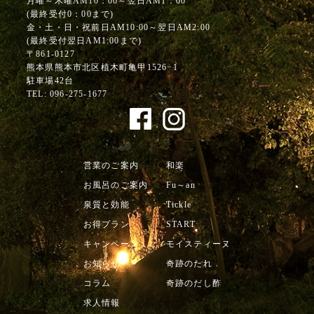
月曜～木曜AM10：00～翌日AM1：00
(最終受付0：00まで)
金・土・日・祝前日AM10:00～翌日AM2:00
(最終受付翌日AM1:00まで)
〒861-0127
熊本県熊本市北区植木町亀甲1526−1
駐車場42台
TEL:
096-275-1677
営業のご案内
和楽
お風呂のご案内
Fu～an
泉質と効能
Tickle
お得プラン
START
キャンペーン
モイスティーヌ
お知らせ
奇跡のたれ
コラム
奇跡のだし酢
求人情報