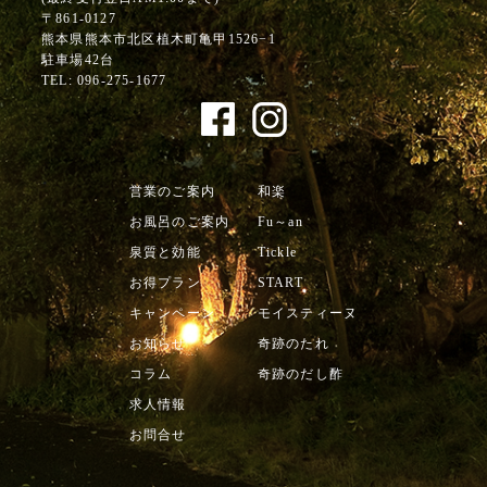
〒861-0127
熊本県熊本市北区植木町亀甲1526−1
駐車場42台
TEL:
096-275-1677
営業のご案内
和楽
お風呂のご案内
Fu～an
泉質と効能
Tickle
お得プラン
START
キャンペーン
モイスティーヌ
お知らせ
奇跡のたれ
コラム
奇跡のだし酢
求人情報
お問合せ