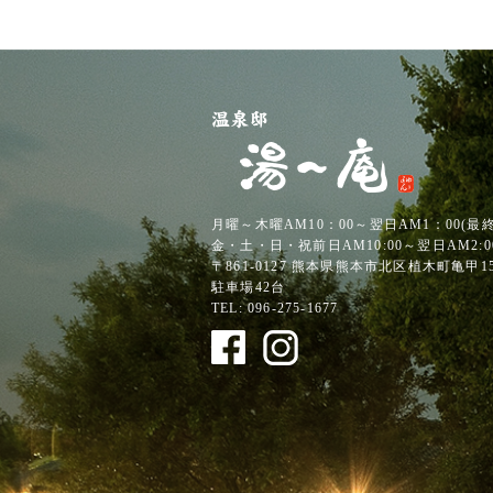
月曜～木曜AM10：00～翌日AM1：00
(最
金・土・日・祝前日AM10:00～翌日AM2:0
〒861-0127
熊本県熊本市北区植木町亀甲152
駐車場42台
TEL:
096-275-1677