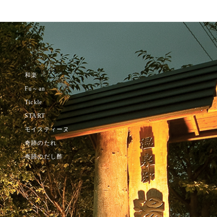
和楽
内
Fu～an
Tickle
START
モイスティーヌ
奇跡のたれ
奇跡のだし酢