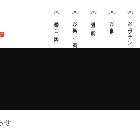
営業のご案内
お風呂のご案内
泉質と効能
お食事処
お得プラン
inese
らせ