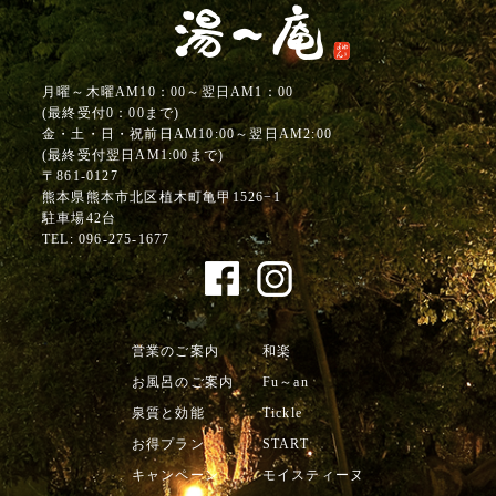
月曜～木曜AM10：00～翌日AM1：00
(最終受付0：00まで)
金・土・日・祝前日AM10:00～翌日AM2:00
(最終受付翌日AM1:00まで)
〒861-0127
熊本県熊本市北区植木町亀甲1526−1
駐車場42台
TEL:
096-275-1677
営業のご案内
和楽
お風呂のご案内
Fu～an
泉質と効能
Tickle
お得プラン
START
キャンペーン
モイスティーヌ