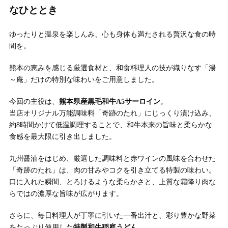
なひととき
ゆったりと温泉を楽しんみ、心も身体も満たされる贅沢な食の時
間を。
熊本の恵みを感じる厳選食材と、和食料理人の技が織りなす「湯
～庵」だけの特別な味わいをご用意しました。
今回の主役は、
熊本県産黒毛和牛A5サーロイン
。
当店オリジナル万能調味料「奇跡のたれ」にじっくり漬け込み、
約8時間かけて低温調理することで、和牛本来の旨味と柔らかな
食感を最大限に引き出しました。
九州醤油をはじめ、厳選した調味料と赤ワインの風味を合わせた
「奇跡のたれ」は、肉の甘みやコクを引き立てる特製の味わい。
口に入れた瞬間、とろけるような柔らかさと、上質な霜降り肉な
らではの濃厚な旨味が広がります。
さらに、毎日料理人が丁寧に引いた一番出汁と、彩り豊かな野菜
をたっぷり使用した
特製和牛稲庭うどん
。