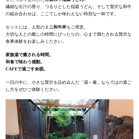
繊細な出汁の香り、つるりとした稲庭うどん、そして贅沢な和牛
の組み合わせは、ここでしか味わえない特別な一杯です。
セットには、人気の
ミニ和牛丼
もご用意。
大切な人との癒しの時間にぴったりの、心まで満たされる贅沢な
食事体験をお楽しみください。
家族湯で癒される時間。
和食で味わう感動。
CAFEで過ごす余韻。
一日の中に、小さな贅沢を詰め込んだ「湯～庵」ならではの過ご
し方をぜひご体験ください。