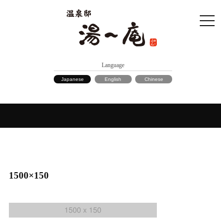
Language
Japanese
English
Chinese
1500×150