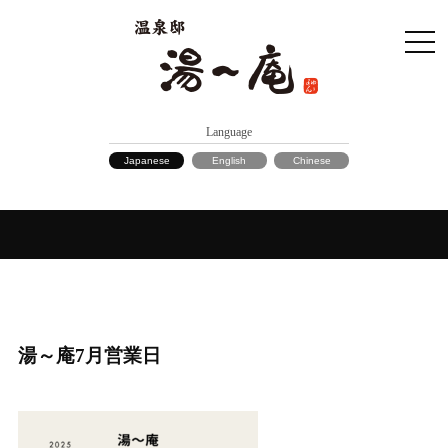
Language
Japanese
English
Chinese
湯～庵7月営業日