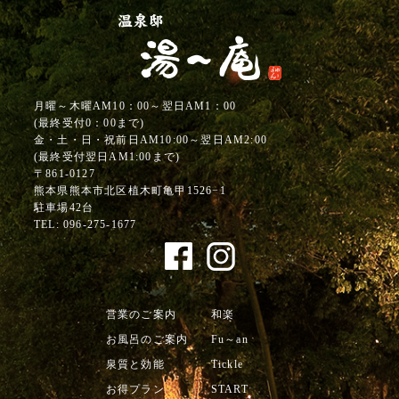
月曜～木曜AM10：00～翌日AM1：00
(最終受付0：00まで)
金・土・日・祝前日AM10:00～翌日AM2:00
(最終受付翌日AM1:00まで)
〒861-0127
熊本県熊本市北区植木町亀甲1526−1
駐車場42台
TEL:
096-275-1677
営業のご案内
和楽
お風呂のご案内
Fu～an
泉質と効能
Tickle
お得プラン
START