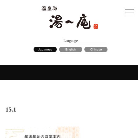
Language
Japanese
English
Chinese
15.1