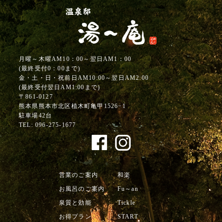
月曜～木曜AM10：00～翌日AM1：00
(最終受付0：00まで)
金・土・日・祝前日AM10:00～翌日AM2:00
(最終受付翌日AM1:00まで)
〒861-0127
熊本県熊本市北区植木町亀甲1526−1
駐車場42台
TEL:
096-275-1677
営業のご案内
和楽
お風呂のご案内
Fu～an
泉質と効能
Tickle
お得プラン
START