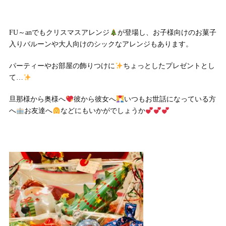
FU～anでもクリスマスアレンジ
が登場し、お子様向けのお菓子
入りバルーンや大人向けのシックなアレンジもあります。
パーティーやお部屋の飾りつけに
ちょっとしたプレゼントとし
て…
旦那様から奥様へ
彼から彼女へ
いつもお世話になっている方
へ
お友達へ
などにもいかがでしょうか