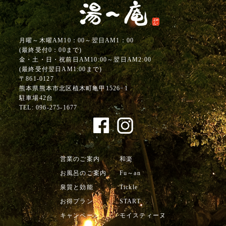
月曜～木曜AM10：00～翌日AM1：00
(最終受付0：00まで)
金・土・日・祝前日AM10:00～翌日AM2:00
(最終受付翌日AM1:00まで)
〒861-0127
熊本県熊本市北区植木町亀甲1526−1
駐車場42台
TEL:
096-275-1677
営業のご案内
和楽
お風呂のご案内
Fu～an
泉質と効能
Tickle
お得プラン
START
キャンペーン
モイスティーヌ