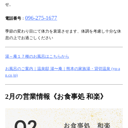
せ。
096-275-1677
電話番号
：
季節の変わり目にて体力を衰退させます、体調を考慮し十分な休
息の上でお過ごしください
湯～庵１７種のお風呂はこちらから
お風呂のご案内｜温泉邸 湯〜庵｜熊本の家族湯・貸切温泉 (yu-a
n.co.jp)
2月の営業情報
《お食事処 和楽》