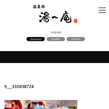
Language
Japanese
English
Chinese
S__331038724