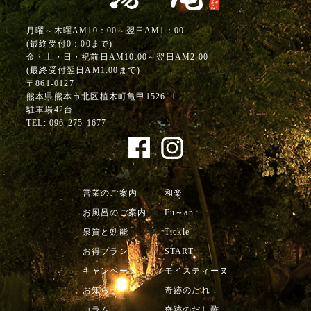
月曜～木曜AM10：00～翌日AM1：00
(最終受付0：00まで)
金・土・日・祝前日AM10:00～翌日AM2:00
(最終受付翌日AM1:00まで)
〒861-0127
熊本県熊本市北区植木町亀甲1526−1
駐車場42台
TEL:
096-275-1677
営業のご案内
和楽
お風呂のご案内
Fu～an
泉質と効能
Tickle
お得プラン
START
キャンペーン
モイスティーヌ
お知らせ
奇跡のたれ
コラム
奇跡のだし酢