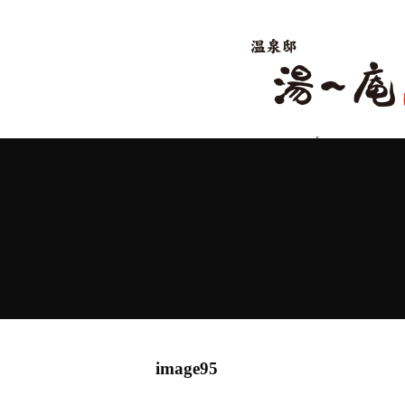
Language
Japanese
English
Ch
image95