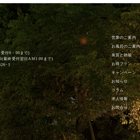
営業のご案内
お風呂のご案
終受付0：00まで)
泉質と効能
0
(最終受付翌日AM1:00まで)
お得プラン
6−1
キャンペーン
お知らせ
コラム
求人情報
お問合せ