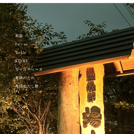
和楽
内
Fu～an
Tickle
START
モイスティーヌ
奇跡のたれ
奇跡のだし酢