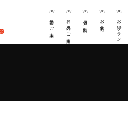
営業のご案内
お風呂のご案内
泉質と効能
お食事処
お得プラン
inese