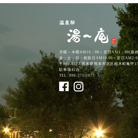
月曜～木曜AM10：00～翌日AM1：00
(最
金・土・日・祝前日AM10:00～翌日AM2:0
〒861-0127
熊本県熊本市北区植木町亀甲152
駐車場42台
TEL:
096-275-1677