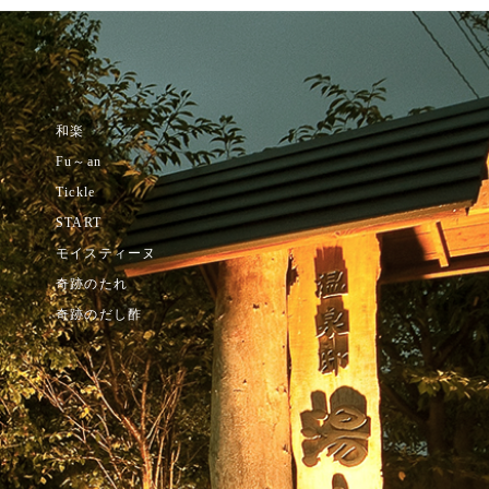
和楽
内
Fu～an
Tickle
START
モイスティーヌ
奇跡のたれ
奇跡のだし酢