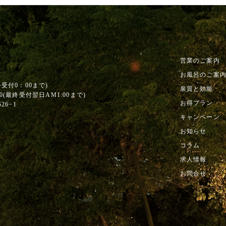
営業のご案内
お風呂のご案
終受付0：00まで)
泉質と効能
0
(最終受付翌日AM1:00まで)
お得プラン
6−1
キャンペーン
お知らせ
コラム
求人情報
お問合せ