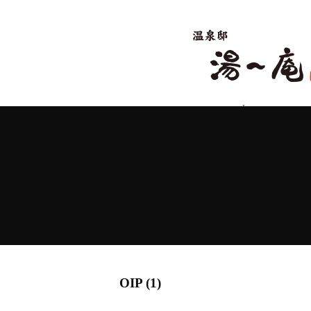
Language
Japanese
English
Ch
OIP (1)