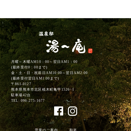
月曜～木曜AM10：00～翌日AM1：00
(最終受付0：00まで)
金・土・日・祝前日AM10:00～翌日AM2:00
(最終受付翌日AM1:00まで)
〒861-0127
熊本県熊本市北区植木町亀甲1526−1
駐車場42台
TEL:
096-275-1677
営業のご案内
和楽