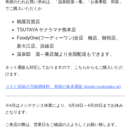
奇跡のたれお買い求めは、「温泉邸湯～庵」「お食事処 和楽」
でご購入いただくか
鶴屋百貨店
TSUTAYA サクラマチ熊本店
FoodyOne(フーディーワン)全店 楠店、御領店、
新大江店、浜線店
温泉邸 湯～庵店舗より全国配送もできます。
ネット通販も対応しておりますので、こちらからもご購入いただ
けます。
コクと旨味の万能調味料 奇跡の食卓通販 (kiseki-syokutaku.jp)
※4月はメンテナンス休業により、4月18日～4月20日までお休み
となります。
ご来店の際は、営業日をご確認の上よろしくお願い致します。