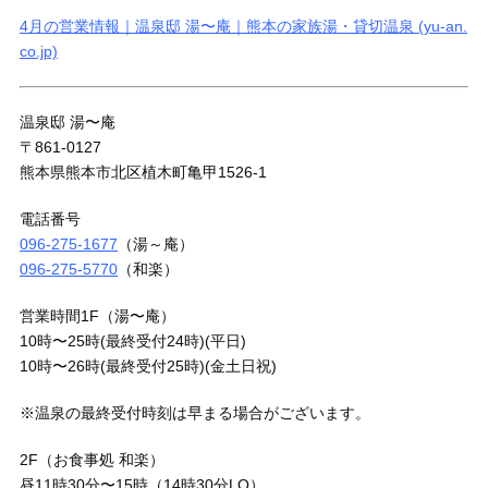
4月の営業情報｜温泉邸 湯〜庵｜熊本の家族湯・貸切温泉 (yu-an.
co.jp)
温泉邸 湯〜庵
〒861-0127
熊本県熊本市北区植木町亀甲1526-1
電話番号
096-275-1677
（湯～庵）
096-275-5770
（和楽）
営業時間1F（湯〜庵）
10時〜25時(最終受付24時)(平日)
10時〜26時(最終受付25時)(金土日祝)
※温泉の最終受付時刻は早まる場合がございます。
2F（お食事処 和楽）
昼11時30分〜15時（14時30分LO）