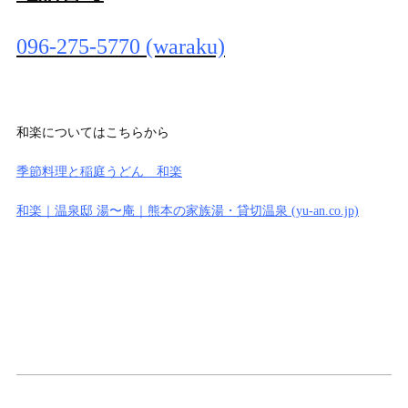
096-275-5770 (waraku)
和楽についてはこちらから
季節料理と稲庭うどん 和楽
和楽｜温泉邸 湯〜庵｜熊本の家族湯・貸切温泉 (yu-an.co.jp)