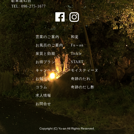
駐車場42台
TEL:
096-275-1677
営業のご案内
和楽
お風呂のご案内
Fu～an
泉質と効能
Tickle
お得プラン
START
キャンペーン
モイスティーヌ
お知らせ
奇跡のたれ
コラム
奇跡のだし酢
求人情報
お問合せ
Copyright (C) Yu-an All Rights Reserved.